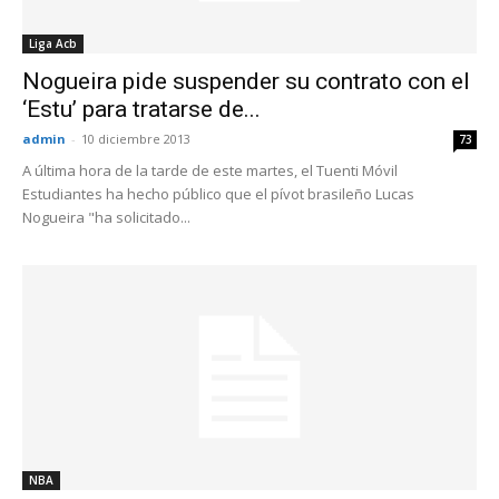
Liga Acb
Nogueira pide suspender su contrato con el
‘Estu’ para tratarse de...
admin
-
10 diciembre 2013
73
A última hora de la tarde de este martes, el Tuenti Móvil
Estudiantes ha hecho público que el pívot brasileño Lucas
Nogueira "ha solicitado...
NBA