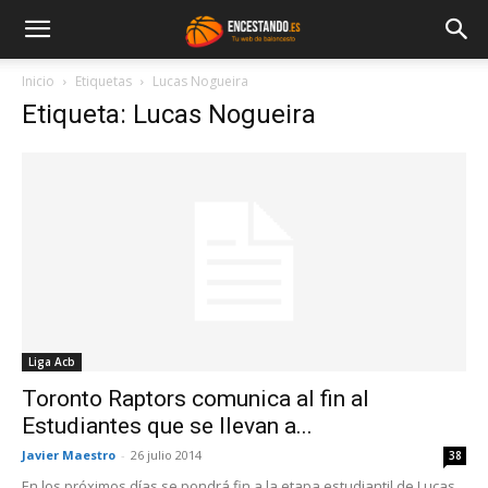
Inicio
Etiquetas
Lucas Nogueira
Etiqueta: Lucas Nogueira
Liga Acb
Toronto Raptors comunica al fin al
Estudiantes que se llevan a...
Javier Maestro
-
26 julio 2014
38
En los próximos días se pondrá fin a la etapa estudiantil de Lucas