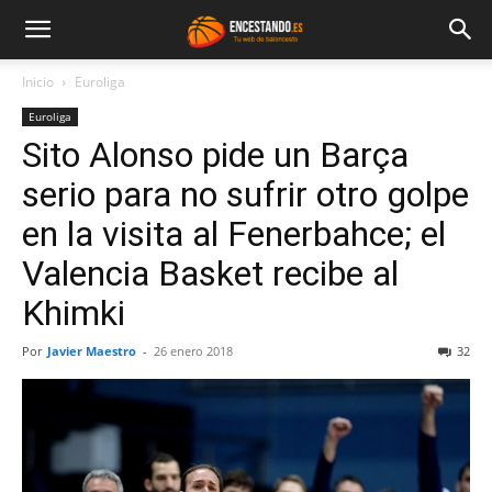
Inicio
Euroliga
Euroliga
Sito Alonso pide un Barça
serio para no sufrir otro golpe
en la visita al Fenerbahce; el
Valencia Basket recibe al
Khimki
Por
Javier Maestro
-
26 enero 2018
32