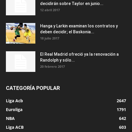
decidirán sobre Taylor en junio...
12 abril 2017
Hanga y Larkin examinan los contratos y
deben decidir; el Baskonia...
18 julio 2017
El Real Madrid ofreció ya la renovación a
Randolph y sólo...
20 febrero 2017
CATEGORÍA POPULAR
Liga Acb
2647
Euroliga
1791
NBA
642
Liga ACB
603