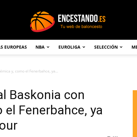
AS EUROPEAS
NBA
EUROLIGA
SELECCIÓN
ME
Encestando.es
émica y, como el Fenerbahce, ya...
al Baskonia con
 el Fenerbahce, ya
Four