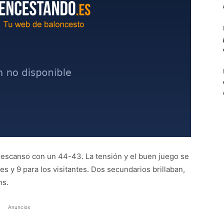
 descanso con un 44-43. La tensión y el buen juego se
es y 9 para los visitantes. Dos secundarios brillaban,
ns.
Anuncios