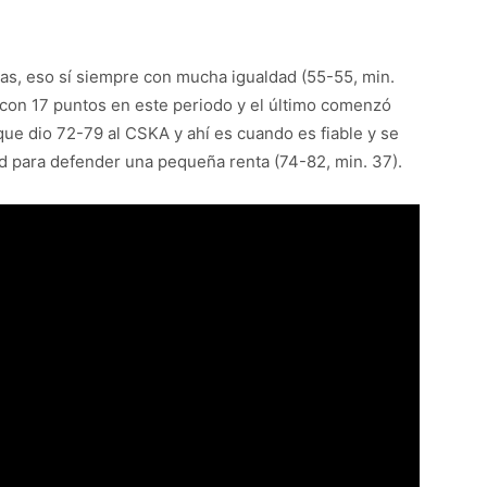
tas, eso sí siempre con mucha igualdad (55-55, min.
 con 17 puntos en este periodo y el último comenzó
que dio 72-79 al CSKA y ahí es cuando es fiable y se
d para defender una pequeña renta (74-82, min. 37).