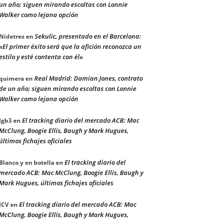
un año; siguen mirando escoltas con Lonnie
Walker como lejana opción
Sekulic, presentado en el Barcelona:
Nidetres
en
«El primer éxito será que la afición reconozca un
estilo y esté contenta con él»
Real Madrid: Damian Jones, contrato
quimera
en
de un año; siguen mirando escoltas con Lonnie
Walker como lejana opción
El tracking diario del mercado ACB: Mac
Jgb3
en
McClung, Boogie Ellis, Baugh y Mark Hugues,
últimos fichajes oficiales
El tracking diario del
Blanco y en botella
en
mercado ACB: Mac McClung, Boogie Ellis, Baugh y
Mark Hugues, últimos fichajes oficiales
El tracking diario del mercado ACB: Mac
JCV
en
McClung, Boogie Ellis, Baugh y Mark Hugues,