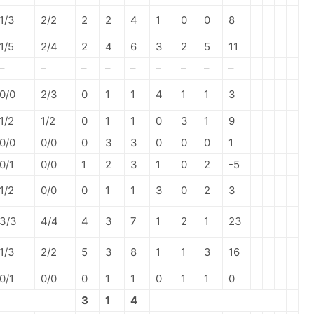
1/3
2/2
2
2
4
1
0
0
8
1/5
2/4
2
4
6
3
2
5
11
–
–
–
–
–
–
–
–
–
0/0
2/3
0
1
1
4
1
1
3
1/2
1/2
0
1
1
0
3
1
9
0/0
0/0
0
3
3
0
0
0
1
0/1
0/0
1
2
3
1
0
2
-5
1/2
0/0
0
1
1
3
0
2
3
3/3
4/4
4
3
7
1
2
1
23
1/3
2/2
5
3
8
1
1
3
16
0/1
0/0
0
1
1
0
1
1
0
3
1
4