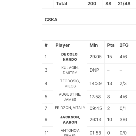
Total
200
88
21/48
CSKA
#
Player
Min
Pts
2FG
DE COLO,
1
29:05
15
4/6
NANDO
KULAGIN,
3
DNP
–
–
DMITRY
TEODOSIC,
4
14:39
13
2/3
MILOS
AUGUSTINE,
5
17:58
8
4/6
JAMES
7
FRIDZON, VITALY
09:45
2
0/1
JACKSON,
9
26:13
10
3/6
AARON
ANTONOV,
11
01:58
0
0/0
SEMEN