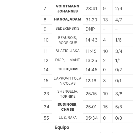
VOIGTMANN
7
23:41
9
2/6
JOHANNES
8
HANGA, ADAM
31:20
13
4/7
9
SEDEKERSKIS
DNP
–
–
BEAUBOIS,
10
14:43
4
1/6
RODRIGUE
11
BLAZIC, JAKA
11:45
10
3/4
12
DIOP, ILIMANE
13:25
2
1/1
14
TILLIE, KIM
14:45
0
0/2
LAPROVITTOLA
15
12:16
3
0/1
NICOLAS
SHENGELIA,
23
25:15
19
3/8
TORNIKE
BUDINGER,
34
25:01
15
5/8
CHASE
55
LUZ, RAFA
05:34
0
0/0
Equipo