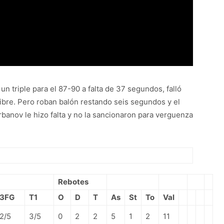
n triple para el 87-90 a falta de 37 segundos, falló
 libre. Pero roban balón restando seis segundos y el
rbanov le hizo falta y no la sancionaron para verguenza
Rebotes
3FG
T1
O
D
T
As
St
To
Val
2/5
3/5
0
2
2
5
1
2
11