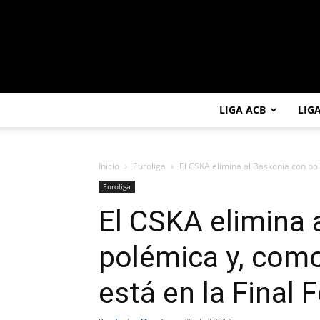
LIGA ACB
LIG
Inicio
Euroliga
El CSKA elimina al Baskonia con pol
Euroliga
El CSKA elimina 
polémica y, como
está en la Final 