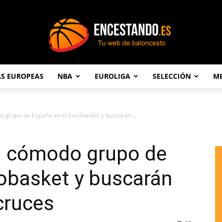
AS EUROPEAS
NBA
EUROLIGA
SELECCIÓN
ME
Encestando.es
do grupo de España en el Eurobasket y buscarán...
el cómodo grupo de
obasket y buscarán
 cruces