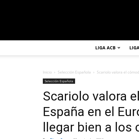
LIGA ACB
LIG
Inicio
Selección Española
Scariolo valora el cómo
Selección Española
Scariolo valora 
España en el Eur
llegar bien a los