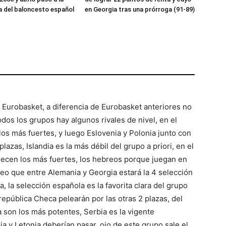
 del baloncesto español
en Georgia tras una prórroga (91-89)
 Eurobasket, a diferencia de Eurobasket anteriores no
dos los grupos hay algunos rivales de nivel, en el
los más fuertes, y luego Eslovenia y Polonia junto con
plazas, Islandia es la más débil del grupo a priori, en el
parecen los más fuertes, los hebreos porque juegan en
creo que entre Alemania y Georgia estará la 4 selección
 la selección española es la favorita clara del grupo
república Checa pelearán por las otras 2 plazas, del
 son los más potentes, Serbia es la vigente
 y Letonia deberían pasar, ojo de este grupo sale el