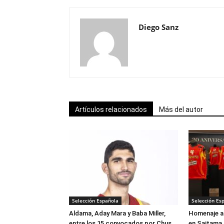
Diego Sanz
Artículos relacionados
Más del autor
Selección Española
Selección Es
Aldama, Aday Mara y Baba Miller,
Homenaje a 
entre los 15 convocados por Chus
en Saitama 