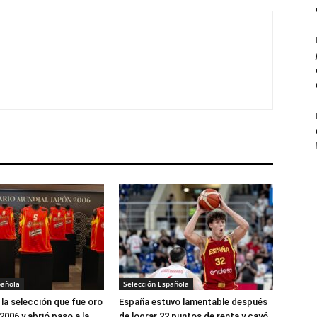
pañola
Selección Española
la selección que fue oro
España estuvo lamentable después
2006 y abrió paso a la
de lograr 22 puntos de renta y cayó