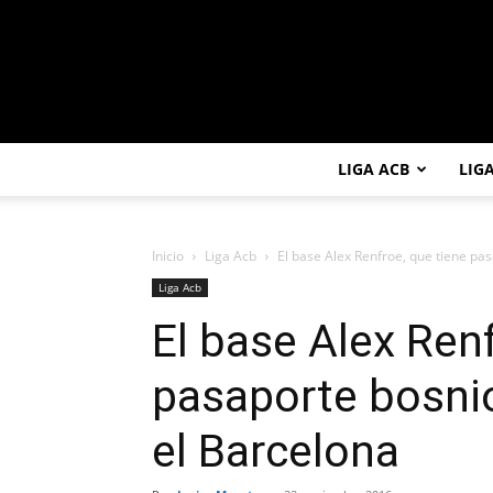
LIGA ACB
LIG
Inicio
Liga Acb
El base Alex Renfroe, que tiene pas
Liga Acb
El base Alex Renf
pasaporte bosni
el Barcelona