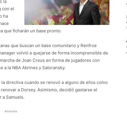
c la
 con el
o ha
 hace
ca que ficharán un base pronto.
alanas que buscan un base comunitario y Renfroe
manager volvió a quejarse de forma incomprensible de
la marcha de Joan Creus en forma de jugadores con
se a la NBA Abrines y Satoransky.
 la directiva cuando se renovó a alguno de ellos como
 renovar a Dorsey. Asimismo, decidió gastarse el
r a Samuels.
Anuncios