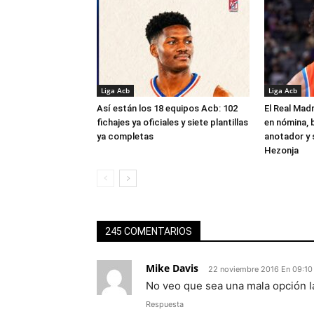
Liga Acb
Liga Acb
Así están los 18 equipos Acb: 102
El Real Madr
fichajes ya oficiales y siete plantillas
en nómina, 
ya completas
anotador y s
Hezonja
245 COMENTARIOS
Mike Davis
22 noviembre 2016 En 09:10
No veo que sea una mala opción l
Respuesta