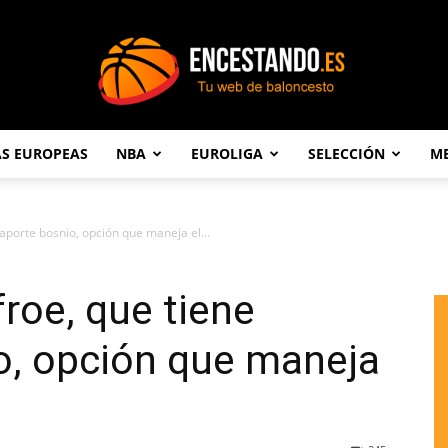
AS EUROPEAS
NBA
EUROLIGA
SELECCIÓN
ME
Encestando.es
aporte bosnio, opción que maneja el...
roe, que tiene
o, opción que maneja