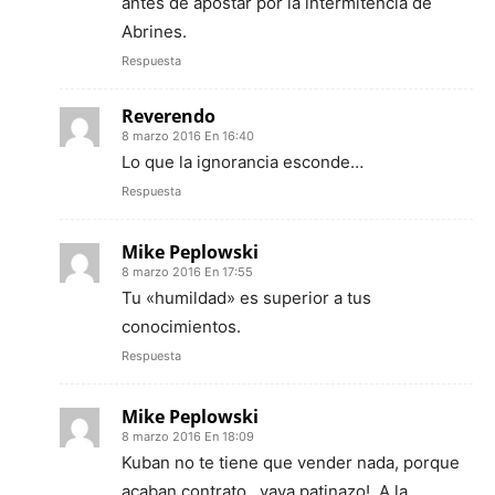
antes de apostar por la intermitencia de
Abrines.
Respuesta
Reverendo
8 marzo 2016 En 16:40
Lo que la ignorancia esconde…
Respuesta
Mike Peplowski
8 marzo 2016 En 17:55
Tu «humildad» es superior a tus
conocimientos.
Respuesta
Mike Peplowski
8 marzo 2016 En 18:09
Kuban no te tiene que vender nada, porque
acaban contrato…vaya patinazo!. A la