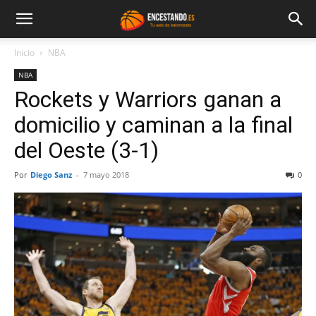
Inicio
NBA
NBA
Rockets y Warriors ganan a
domicilio y caminan a la final
del Oeste (3-1)
Por
Diego Sanz
-
7 mayo 2018
0