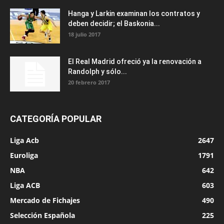
Hanga y Larkin examinan los contratos y
deben decidir; el Baskonia...
18 julio 2017
El Real Madrid ofreció ya la renovación a
Randolph y sólo...
20 febrero 2017
CATEGORÍA POPULAR
Liga Acb
2647
Euroliga
1791
NBA
642
Liga ACB
603
Mercado de Fichajes
490
Selección Española
225