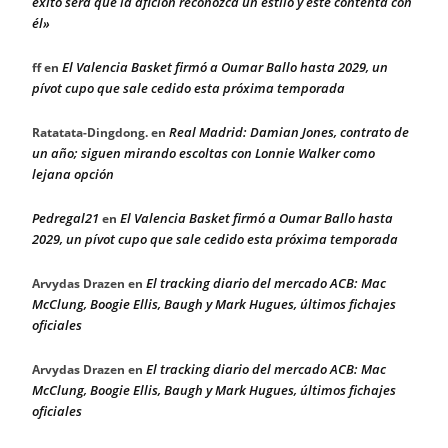
éxito será que la afición reconozca un estilo y esté contenta con
él»
El Valencia Basket firmó a Oumar Ballo hasta 2029, un
ff
en
pívot cupo que sale cedido esta próxima temporada
Real Madrid: Damian Jones, contrato de
Ratatata-Dingdong.
en
un año; siguen mirando escoltas con Lonnie Walker como
lejana opción
Pedregal21
El Valencia Basket firmó a Oumar Ballo hasta
en
2029, un pívot cupo que sale cedido esta próxima temporada
El tracking diario del mercado ACB: Mac
Arvydas Drazen
en
McClung, Boogie Ellis, Baugh y Mark Hugues, últimos fichajes
oficiales
El tracking diario del mercado ACB: Mac
Arvydas Drazen
en
McClung, Boogie Ellis, Baugh y Mark Hugues, últimos fichajes
oficiales