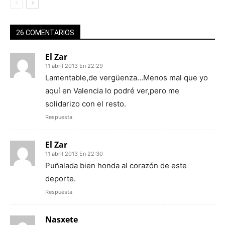
26 COMENTARIOS
El Zar
11 abril 2013 En 22:29
Lamentable,de vergüenza…Menos mal que yo
aquí en Valencia lo podré ver,pero me
solidarizo con el resto.
Respuesta
El Zar
11 abril 2013 En 22:30
Puñalada bien honda al corazón de este
deporte.
Respuesta
Nasxete