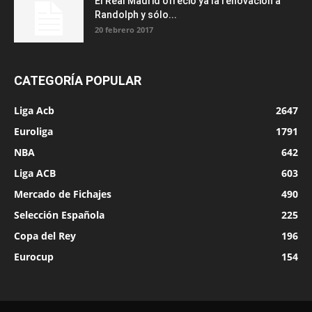
El Real Madrid ofreció ya la renovación a
Randolph y sólo...
20 febrero 2017
CATEGORÍA POPULAR
Liga Acb
2647
Euroliga
1791
NBA
642
Liga ACB
603
Mercado de Fichajes
490
Selección Española
225
Copa del Rey
196
Eurocup
154