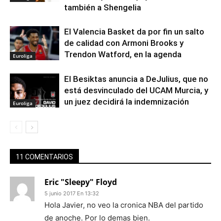
también a Shengelia
El Valencia Basket da por fin un salto
de calidad con Armoni Brooks y
Trendon Watford, en la agenda
Euroliga
El Besiktas anuncia a DeJulius, que no
está desvinculado del UCAM Murcia, y
un juez decidirá la indemnización
Euroliga
11 COMENTARIOS
Eric "Sleepy" Floyd
5 junio 2017 En 13:32
Hola Javier, no veo la cronica NBA del partido
de anoche. Por lo demas bien.