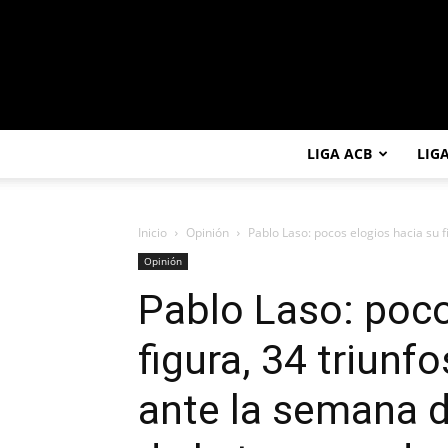
LIGA ACB
LIG
Inicio
Opinión
Pablo Laso: pocos elogios hacia su fi
Opinión
Pablo Laso: poco
figura, 34 triunf
ante la semana de