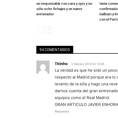
un responsable con cara y ojos y no
tiene conse
sólo ocho fichajes y un nuevo
confirmado 
entrenador
Galbiati y 
con el Part
94 COMENTARIOS
Titinho
2 febrero 2013 En 13:06
La verdad es que he sido un poco c
respecto al Madrid porque era lo 
levanto de la silla y hago una r
darnos cuenta del gran entrenador
equipos como el Real Madrid.
GRAN ARTICULO JAVIER ENHOR
Respuesta