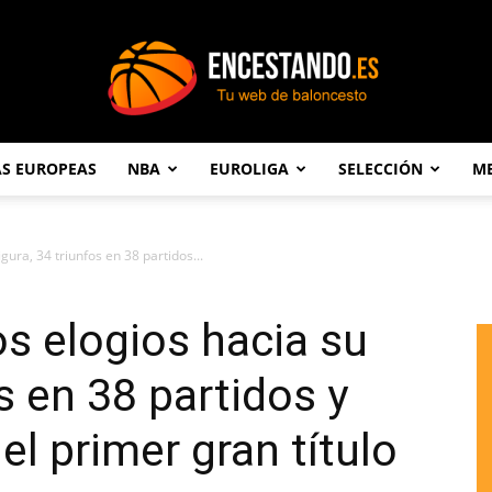
AS EUROPEAS
NBA
EUROLIGA
SELECCIÓN
ME
Encestando.es
gura, 34 triunfos en 38 partidos...
s elogios hacia su
os en 38 partidos y
l primer gran título