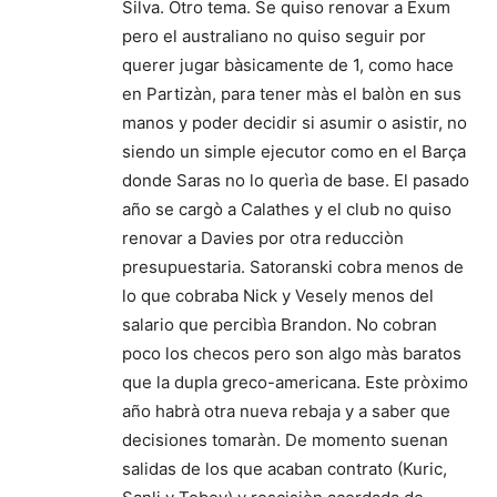
Silva. Otro tema. Se quiso renovar a Exum
pero el australiano no quiso seguir por
querer jugar bàsicamente de 1, como hace
en Partizàn, para tener màs el balòn en sus
manos y poder decidir si asumir o asistir, no
siendo un simple ejecutor como en el Barça
donde Saras no lo querìa de base. El pasado
año se cargò a Calathes y el club no quiso
renovar a Davies por otra reducciòn
presupuestaria. Satoranski cobra menos de
lo que cobraba Nick y Vesely menos del
salario que percibìa Brandon. No cobran
poco los checos pero son algo màs baratos
que la dupla greco-americana. Este pròximo
año habrà otra nueva rebaja y a saber que
decisiones tomaràn. De momento suenan
salidas de los que acaban contrato (Kuric,