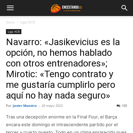
Inicio
Liga ACB
Liga ACB
Navarro: «Jasikevicius es la
opción, no hemos hablado
con otros entrenadores»;
Mirotic: «Tengo contrato y
me gustaría cumplirlo pero
aquí no hay nada seguro»
Por
Javier Maestro
-
20 mayo 2023
105
Tras una decepción enorme en la Final Four, el Barça
encara este domingo el intrascendente partido por el
tercer y cuarto puesto. Todo en un clima enrarecido pues