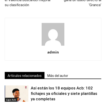
el Valencia buscando mejorar
gana un duelo directo al
su clasificación
‘Granca’
admin
Artículos relacionados
Más del autor
Así están los 18 equipos Acb: 102
fichajes ya oficiales y siete plantillas
ya completas
Liga Acb