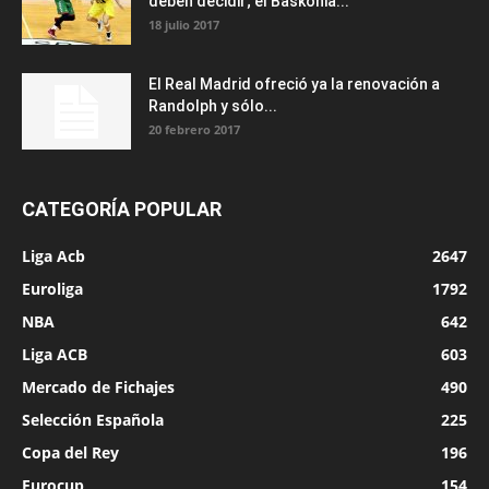
deben decidir; el Baskonia...
18 julio 2017
El Real Madrid ofreció ya la renovación a
Randolph y sólo...
20 febrero 2017
CATEGORÍA POPULAR
Liga Acb
2647
Euroliga
1792
NBA
642
Liga ACB
603
Mercado de Fichajes
490
Selección Española
225
Copa del Rey
196
Eurocup
154