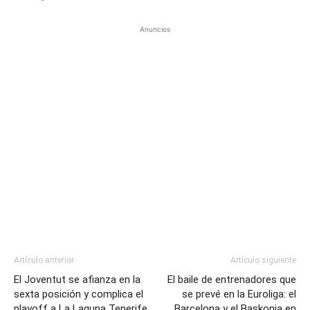
Anuncios
Artículo anterior
Artículo siguiente
El Joventut se afianza en la
El baile de entrenadores que
sexta posición y complica el
se prevé en la Euroliga: el
playoff a La Laguna Tenerife
Barcelona y el Baskonia en