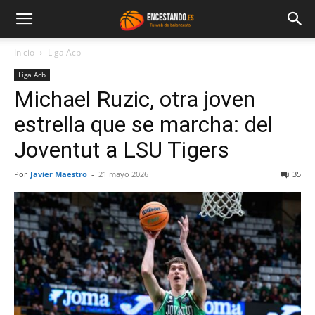
Inicio
Liga Acb
Liga Acb
Michael Ruzic, otra joven
estrella que se marcha: del
Joventut a LSU Tigers
Por
Javier Maestro
-
21 mayo 2026
35