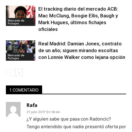
El tracking diario del mercado ACB:
Mac McClung, Boogie Ellis, Baugh y
Mercado de
Mark Hugues, últimos fichajes
Fichajes
oficiales
Real Madrid: Damian Jones, contrato
de un año; siguen mirando escoltas
Mercado de
con Lonnie Walker como lejana opción
Fichajes
1 COMENTARIO
Rafa
21 julio 2017 En 18:44
¿Y alguien sabe que pasa con Radoncic?
Tengo entendido que nadie presentó oferta por