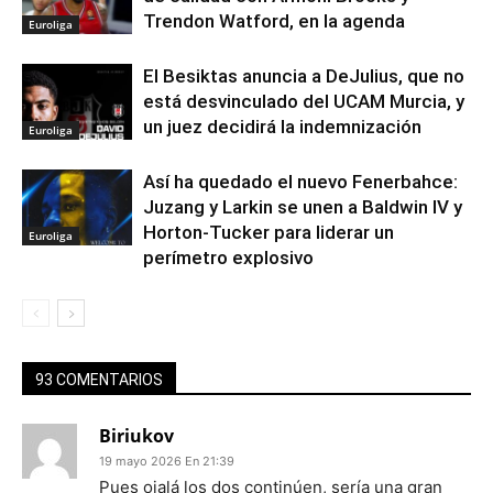
Trendon Watford, en la agenda
Euroliga
El Besiktas anuncia a DeJulius, que no
está desvinculado del UCAM Murcia, y
un juez decidirá la indemnización
Euroliga
Así ha quedado el nuevo Fenerbahce:
Juzang y Larkin se unen a Baldwin IV y
Horton-Tucker para liderar un
Euroliga
perímetro explosivo
93 COMENTARIOS
Biriukov
19 mayo 2026 En 21:39
Pues ojalá los dos continúen, sería una gran