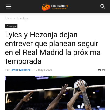
Inicio
Euroliga
Euroliga
Lyles y Hezonja dejan
entrever que planean seguir
en el Real Madrid la próxima
temporada
Por
Javier Maestro
-
19 mayo 2026
93