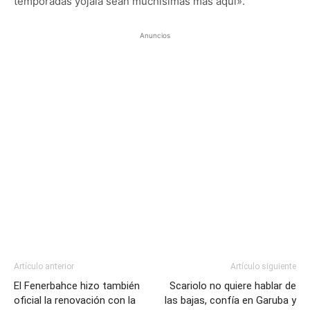
temporadas yojalá sean muchísimas más aquí».
Anuncios
Artículo anterior
Artículo siguiente
El Fenerbahce hizo también
Scariolo no quiere hablar de
oficial la renovación con la
las bajas, confía en Garuba y