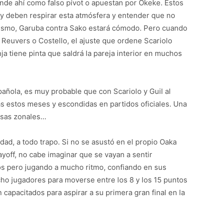
nde ahí como falso pívot o apuestan por Okeke. Estos
 y deben respirar esta atmósfera y entender que no
mismo, Garuba contra Sako estará cómodo. Pero cuando
o Reuvers o Costello, el ajuste que ordene Scariolo
ja tiene pinta que saldrá la pareja interior en muchos
añola, es muy probable que con Scariolo y Guil al
s estos meses y escondidas en partidos oficiales. Una
nsas zonales…
idad, a todo trapo. Si no se asustó en el propio Oaka
ayoff, no cabe imaginar que se vayan a sentir
os pero jugando a mucho ritmo, confiando en sus
cho jugadores para moverse entre los 8 y los 15 puntos
 capacitados para aspirar a su primera gran final en la