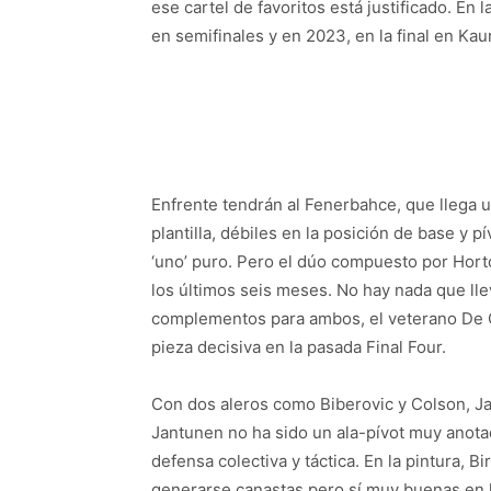
ese cartel de favoritos está justificado. En 
en semifinales y en 2023, en la final en Kau
Enfrente tendrán al Fenerbahce, que llega 
plantilla, débiles en la posición de base y pí
‘uno’ puro. Pero el dúo compuesto por Hort
los últimos seis meses. No hay nada que ll
complementos para ambos, el veterano De Co
pieza decisiva en la pasada Final Four.
Con dos aleros como Biberovic y Colson, Jas
Jantunen no ha sido un ala-pívot muy anota
defensa colectiva y táctica. En la pintura, B
generarse canastas pero sí muy buenas en 