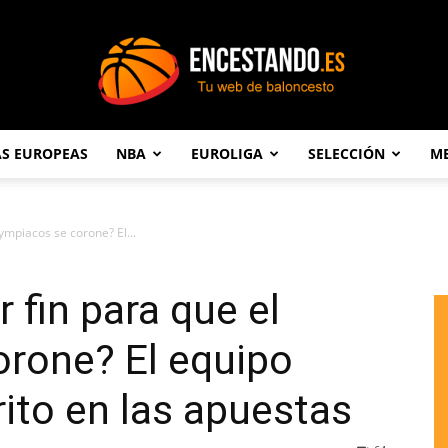
AS EUROPEAS
NBA
EUROLIGA
SELECCIÓN
ME
Encestando.es
lympiacos se corone? El...
r fin para que el
orone? El equipo
rito en las apuestas