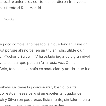
las cuatro anteriores ediciones, perdieron tres veces
nas frente al Real Madrid.
Anuncios
un poco como el año pasado, sin que tengan la mejor
vot porque ahí no tienen un titular indiscutible o un
on-Tucker y Baldwin IV ha estado jugando a gran nivel
eve a pensar que puedan fallar esta vez. Como
lo, toda una garantía en anotación, y un Hall que fue
ikevicius tiene la posición muy bien cubierta.
dor estos meses pero sí un excelente jugador de
irch y Silva son poderosos físicamente, sin talento para
las continuaciones y balones colgados.