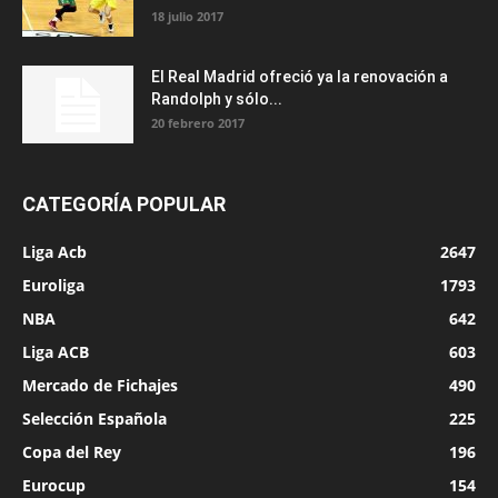
18 julio 2017
El Real Madrid ofreció ya la renovación a
Randolph y sólo...
20 febrero 2017
CATEGORÍA POPULAR
Liga Acb
2647
Euroliga
1793
NBA
642
Liga ACB
603
Mercado de Fichajes
490
Selección Española
225
Copa del Rey
196
Eurocup
154