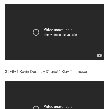
32+6+6 Kevin Durant y 31 anotó Klay Thompson: