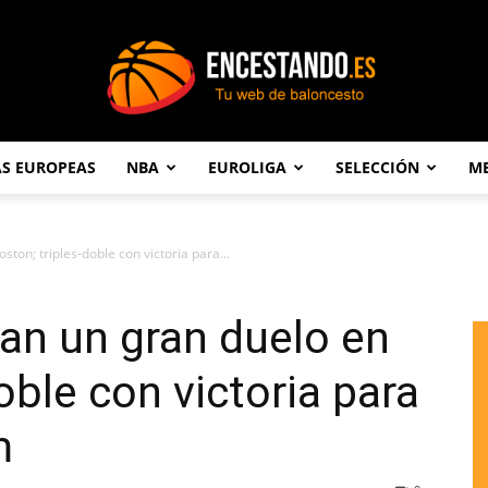
AS EUROPEAS
NBA
EUROLIGA
SELECCIÓN
ME
Encestando.es
ton; triples-doble con victoria para...
an un gran duelo en
oble con victoria para
m