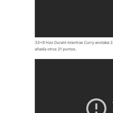
33+9 hizo Durant mientras Curry anotaba 24
añadía otros 21 puntos.