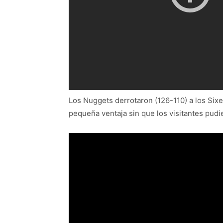
Los Nuggets derrotaron (126-110) a los Six
pequeña ventaja sin que los visitantes pudi