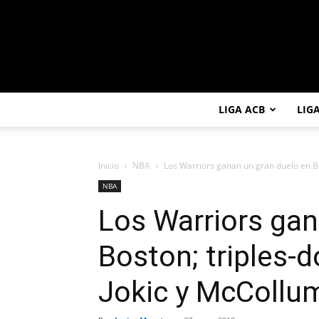
LIGA ACB
LIG
Inicio
NBA
Los Warriors ganan un gran duelo en Bos
NBA
Los Warriors gan
Boston; triples-d
Jokic y McCollu