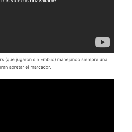
ers (que jugaron sin Embiid) manejando siempre una
eran apretar el marcador.