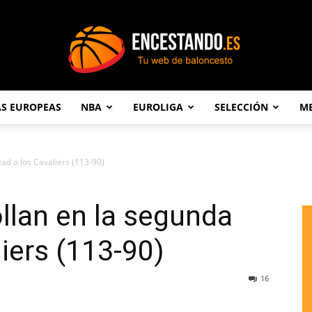
AS EUROPEAS
NBA
EUROLIGA
SELECCIÓN
ME
Encestando.es
ad a los Cavaliers (113-90)
ollan en la segunda
iers (113-90)
16