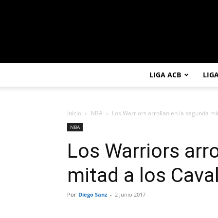
LIGA ACB
LIG
Inicio
NBA
Los Warriors arrollan en la segunda mit
NBA
Los Warriors arr
mitad a los Caval
Por
Diego Sanz
-
2 junio 2017