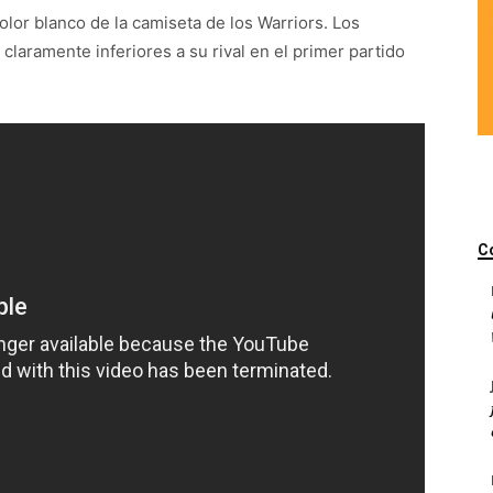
lor blanco de la camiseta de los Warriors. Los
claramente inferiores a su rival en el primer partido
C