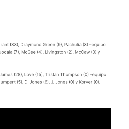
rant (38), Draymond Green (9), Pachulia (8) –equipo
guodala (7), McGee (4), Livingston (2), McCaw (0) y
 James (28), Love (15), Tristan Thompson (0) –equipo
humpert (5), D. Jones (6), J. Jones (0) y Korver (0).