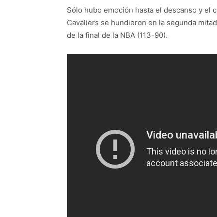
Sólo hubo emoción hasta el descanso y el co
Cavaliers se hundieron en la segunda mitad 
de la final de la NBA (113-90).