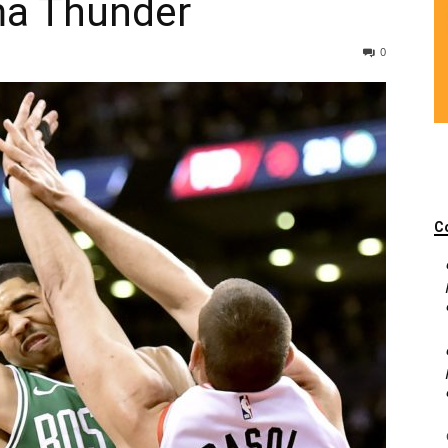
ma Thunder
0
C