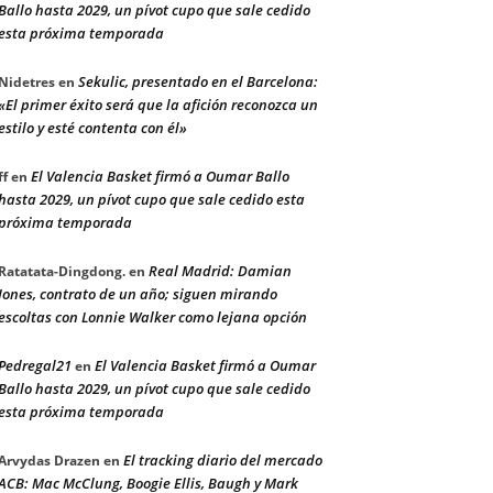
Ballo hasta 2029, un pívot cupo que sale cedido
esta próxima temporada
Sekulic, presentado en el Barcelona:
Nidetres
en
«El primer éxito será que la afición reconozca un
estilo y esté contenta con él»
El Valencia Basket firmó a Oumar Ballo
ff
en
hasta 2029, un pívot cupo que sale cedido esta
próxima temporada
Real Madrid: Damian
Ratatata-Dingdong.
en
Jones, contrato de un año; siguen mirando
escoltas con Lonnie Walker como lejana opción
Pedregal21
El Valencia Basket firmó a Oumar
en
Ballo hasta 2029, un pívot cupo que sale cedido
esta próxima temporada
El tracking diario del mercado
Arvydas Drazen
en
ACB: Mac McClung, Boogie Ellis, Baugh y Mark