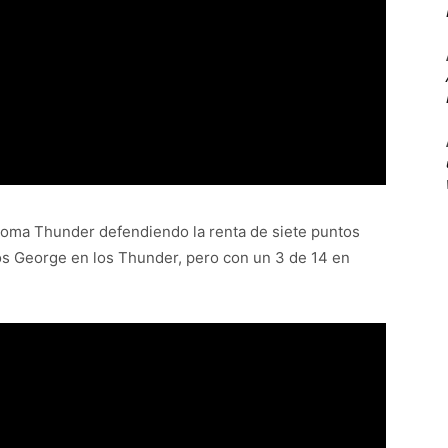
homa Thunder defendiendo la renta de siete puntos
os George en los Thunder, pero con un 3 de 14 en