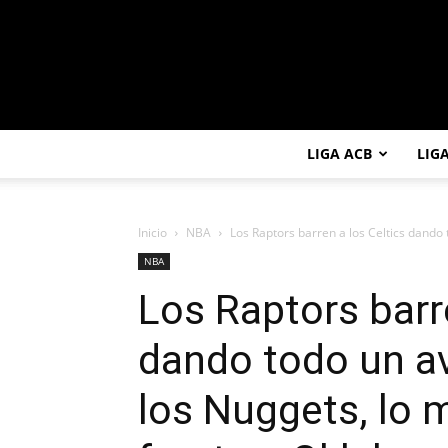
LIGA ACB
LIG
Inicio
NBA
Los Raptors barren a los Celtics dando t
NBA
Los Raptors barre
dando todo un av
los Nuggets, lo 