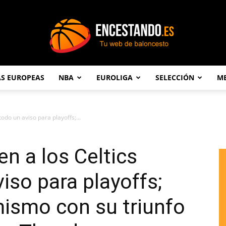
AS EUROPEAS
NBA
EUROLIGA
SELECCIÓN
ME
Encestando.es
odo un aviso para playoffs;...
n a los Celtics
iso para playoffs;
mismo con su triunfo