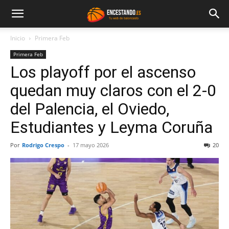
Inicio
Primera Feb
Primera Feb
Los playoff por el ascenso
quedan muy claros con el 2-0
del Palencia, el Oviedo,
Estudiantes y Leyma Coruña
Por
Rodrigo Crespo
-
17 mayo 2026
20