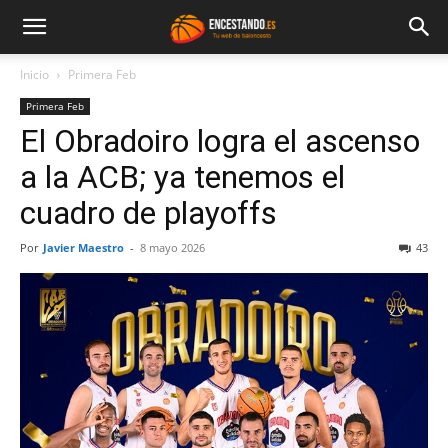
Inicio
Primera Feb
Primera Feb
El Obradoiro logra el ascenso
a la ACB; ya tenemos el
cuadro de playoffs
Por
Javier Maestro
-
8 mayo 2026
43