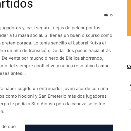
artidos
15
gadores y, casi seguro, dejas de pelear por los
ender a tu masa social. Si tienes un buen discurso como
a pretemporada. Lo tenía sencillo el Laboral Kutxa el
era un año de transición. De dar dos pasos hacia atrás
. De venta por mucho dinero de Bjelica ahorrando,
lario del siempre conflictivo y nunca resolutivo Lampe.
C
meses antes…
ra haber cogido un entrenador joven acorde con una
lidos como Nocioni y San Emeterio más dos jugadores
erpo le pedía a Sito Alonso pero la cabeza se le fue
ón.
o de que