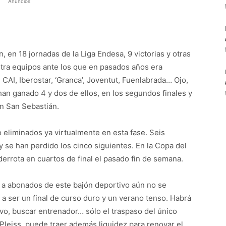
Anuncios
 en 18 jornadas de la Liga Endesa, 9 victorias y otras
ntra equipos ante los que en pasados años era
CAI, Iberostar, ‘Granca’, Joventut, Fuenlabrada… Ojo,
han ganado 4 y dos de ellos, en los segundos finales y
en San Sebastián.
o eliminados ya virtualmente en esta fase. Seis
 se han perdido los cinco siguientes. En la Copa del
 derrota en cuartos de final el pasado fin de semana.
a abonados de este bajón deportivo aún no se
a ser un final de curso duro y un verano tenso. Habrá
vo, buscar entrenador… sólo el traspaso del único
 Pleiss, puede traer además liquidez para renovar el