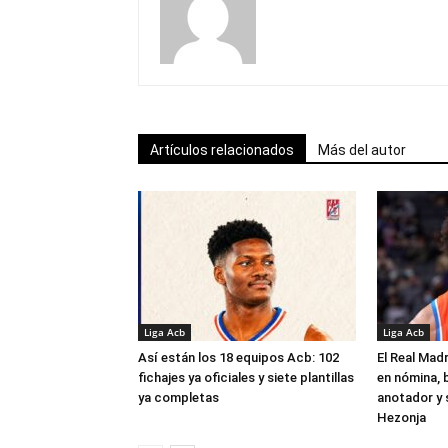
Artículos relacionados
Más del autor
Liga Acb
Liga Acb
Así están los 18 equipos Acb: 102
El Real Madr
fichajes ya oficiales y siete plantillas
en nómina, 
ya completas
anotador y s
Hezonja