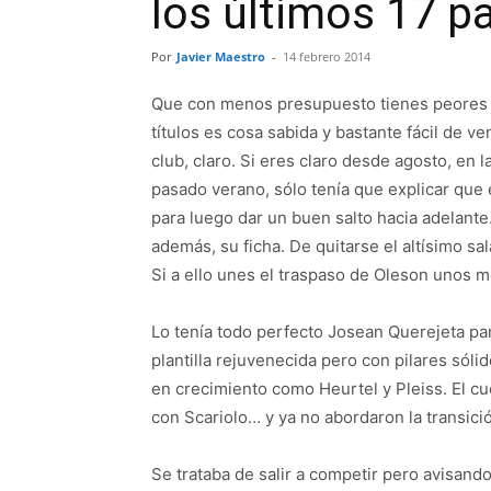
los últimos 17 p
Por
Javier Maestro
-
14 febrero 2014
Que con menos presupuesto tienes peores ju
títulos es cosa sabida y bastante fácil de v
club, claro. Si eres claro desde agosto, en l
pasado verano, sólo tenía que explicar que 
para luego dar un buen salto hacia adelante
además, su ficha. De quitarse el altísimo sa
Si a ello unes el traspaso de Oleson unos 
Lo tenía todo perfecto Josean Querejeta pa
plantilla rejuvenecida pero con pilares só
en crecimiento como Heurtel y Pleiss. El cu
con Scariolo… y ya no abordaron la transici
Se trataba de salir a competir pero avisand