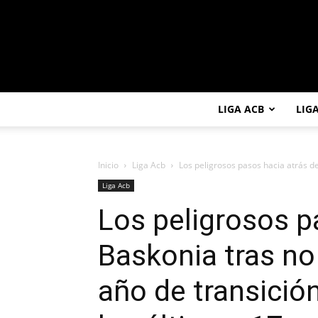
LIGA ACB
LIG
Inicio
Liga Acb
Los peligrosos pasos hacia atrás de
Liga Acb
Los peligrosos p
Baskonia tras no
año de transició