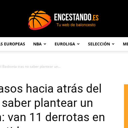
AS EUROPEAS
NBA
EUROLIGA
SELECCIÓN
ME
Encestando.es
l Baskonia tras no saber plantear un...
asos hacia atrás del
 saber plantear un
n: van 11 derrotas en