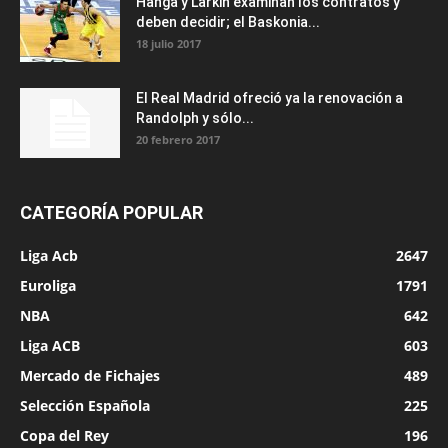
Hanga y Larkin examinan los contratos y
deben decidir; el Baskonia...
18 julio 2017
El Real Madrid ofreció ya la renovación a
Randolph y sólo...
20 febrero 2017
CATEGORÍA POPULAR
Liga Acb
2647
Euroliga
1791
NBA
642
Liga ACB
603
Mercado de Fichajes
489
Selección Española
225
Copa del Rey
196