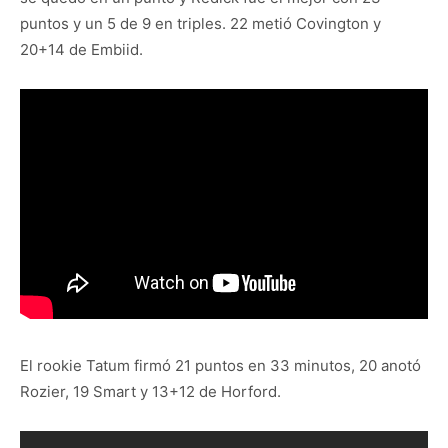
puntos y un 5 de 9 en triples. 22 metió Covington y
20+14 de Embiid.
El rookie Tatum firmó 21 puntos en 33 minutos, 20 anotó
Rozier, 19 Smart y 13+12 de Horford.