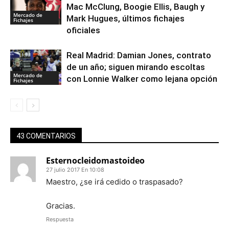
Mac McClung, Boogie Ellis, Baugh y
Mercado de
Mark Hugues, últimos fichajes
Fichajes
oficiales
Real Madrid: Damian Jones, contrato
de un año; siguen mirando escoltas
Mercado de
con Lonnie Walker como lejana opción
Fichajes
43 COMENTARIOS
Esternocleidomastoideo
27 julio 2017 En 10:08
Maestro, ¿se irá cedido o traspasado?
Gracias.
Respuesta