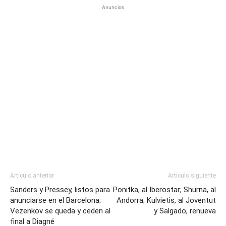
Anuncios
Artículo anterior
Artículo siguiente
Sanders y Pressey, listos para
Ponitka, al Iberostar; Shurna, al
anunciarse en el Barcelona;
Andorra; Kulvietis, al Joventut
Vezenkov se queda y ceden al
y Salgado, renueva
final a Diagné