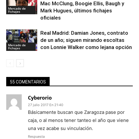
Mac McClung, Boogie Ellis, Baugh y
Mercado de
Mark Hugues, últimos fichajes
Fichajes
oficiales
Real Madrid: Damian Jones, contrato
de un año; siguen mirando escoltas
Mercado de
con Lonnie Walker como lejana opción
Fichajes
55 COMENTARIOS
Cyberorio
27 julio 2017 En 21:40
Básicamente buscan que Zaragoza pase por
caja, o al menos tener tanteo el año que viene
una vez acabe su vinculación.
Respuesta