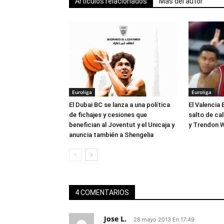
Artículos relacionados
Más del autor
Euroliga
Euroliga
El Dubai BC se lanza a una política
El Valencia 
de fichajes y cesiones que
salto de ca
benefician al Joventut y el Unicaja y
y Trendon W
anuncia también a Shengelia
4 COMENTARIOS
Jose L.
28 mayo 2013 En 17:49