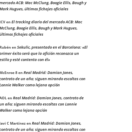
mercado ACB: Mac McClung, Boogie Ellis, Baugh y
Mark Hugues, últimos fichajes oficiales
El tracking diario del mercado ACB: Mac
JCV
en
McClung, Boogie Ellis, Baugh y Mark Hugues,
últimos fichajes oficiales
Sekulic, presentado en el Barcelona: «El
Rubén
en
primer éxito será que la afición reconozca un
estilo y esté contenta con él»
Real Madrid: Damian Jones,
McEnroe 8
en
contrato de un año; siguen mirando escoltas con
Lonnie Walker como lejana opción
Real Madrid: Damian Jones, contrato de
AOL
en
un año; siguen mirando escoltas con Lonnie
Walker como lejana opción
Real Madrid: Damian Jones,
Javi C Martínez
en
contrato de un año; siguen mirando escoltas con