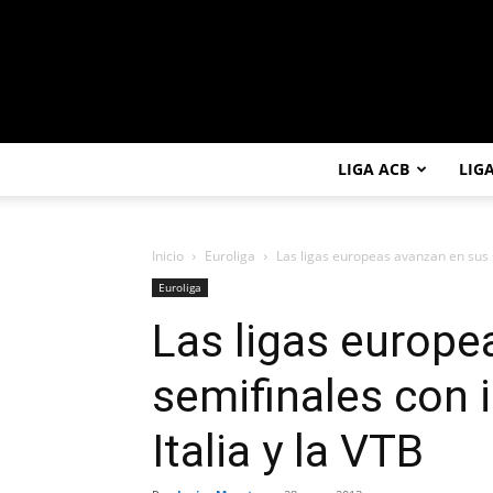
LIGA ACB
LIG
Inicio
Euroliga
Las ligas europeas avanzan en sus s
Euroliga
Las ligas europe
semifinales con 
Italia y la VTB