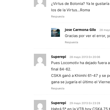
¿Virtus de Bolonia? Ya le gustaría
los de la Virtus…Roma
Respuesta
Jose Carmona Gilo
28 mayo
Gracias por ver el error, 
Respuesta
Superepi
28 mayo 2013 En 20:06
Pues Locomotiv ha dejado fuera a Z
final 84-62.
CSKA ganó a Khimhi 61-47 y se p
gana se jugaría el último el Viern
Respuesta
Superepi
29 mayo 2013 En 23:28
Habrá 5º en la VTB,hoy CSKA 75 Kh