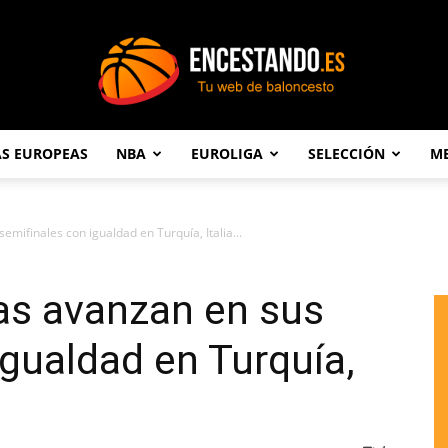
AS EUROPEAS
NBA
EUROLIGA
SELECCIÓN
ME
Encestando.es
emifinales con igualdad en Turquía, Italia...
as avanzan en sus
igualdad en Turquía,