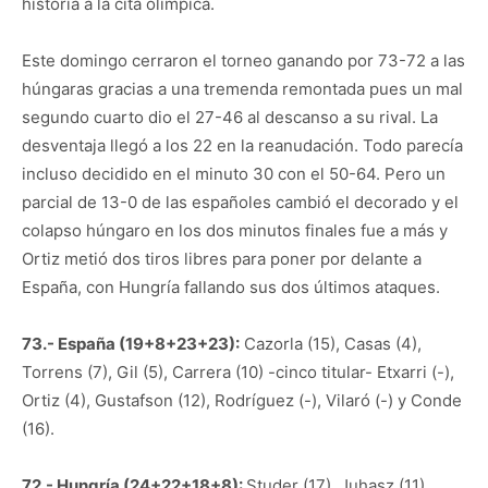
historia a la cita olímpica.
Este domingo cerraron el torneo ganando por 73-72 a las
húngaras gracias a una tremenda remontada pues un mal
segundo cuarto dio el 27-46 al descanso a su rival. La
desventaja llegó a los 22 en la reanudación. Todo parecía
incluso decidido en el minuto 30 con el 50-64. Pero un
parcial de 13-0 de las españoles cambió el decorado y el
colapso húngaro en los dos minutos finales fue a más y
Ortiz metió dos tiros libres para poner por delante a
España, con Hungría fallando sus dos últimos ataques.
73.- España (19+8+23+23):
Cazorla (15), Casas (4),
Torrens (7), Gil (5), Carrera (10) -cinco titular- Etxarri (-),
Ortiz (4), Gustafson (12), Rodríguez (-), Vilaró (-) y Conde
(16).
72.- Hungría (24+22+18+8):
Studer (17), Juhasz (11),