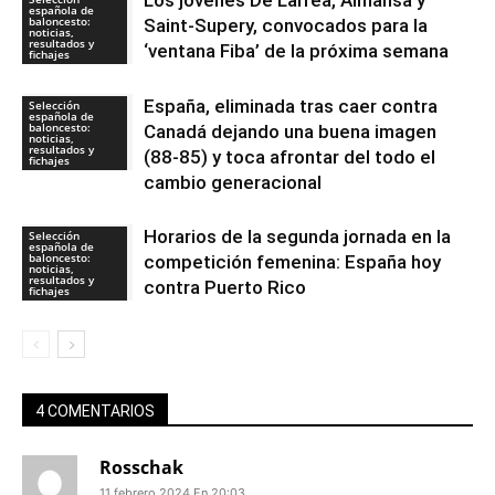
Los jóvenes De Larrea, Almansa y
española de
baloncesto:
Saint-Supery, convocados para la
noticias,
resultados y
‘ventana Fiba’ de la próxima semana
fichajes
España, eliminada tras caer contra
Selección
española de
baloncesto:
Canadá dejando una buena imagen
noticias,
resultados y
(88-85) y toca afrontar del todo el
fichajes
cambio generacional
Horarios de la segunda jornada en la
Selección
española de
baloncesto:
competición femenina: España hoy
noticias,
resultados y
contra Puerto Rico
fichajes
4 COMENTARIOS
Rosschak
11 febrero 2024 En 20:03