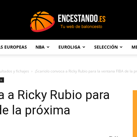
AS EUROPEAS
NBA
EUROLIGA
SELECCIÓN
ME
Encestando.es
ultados y fichajes
¡Scariolo convoca a Ricky Rubio para la ventana FIBA de la p
es
a a Ricky Rubio para
de la próxima