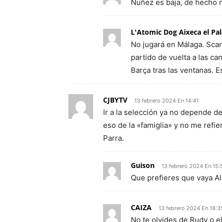
Nuñez es baja, de hecho n
L'Atomic Dog Aixeca el Pa
No jugará en Málaga. Scari
partido de vuelta a las ca
Barça tras las ventanas. E
CJBYTV
13 febrero 2024 En 14:41
Ir a la selección ya no depende d
eso de la «famiglia» y no me refie
Parra.
Guison
13 febrero 2024 En 15:
Que prefieres que vaya Al
CAIZA
13 febrero 2024 En 18:3
No te olvides de Rudy o el