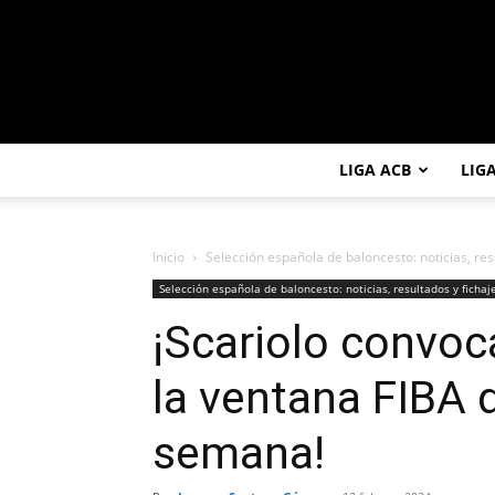
LIGA ACB
LIG
Inicio
Selección española de baloncesto: noticias, res
Selección española de baloncesto: noticias, resultados y fichaj
¡Scariolo convoc
la ventana FIBA 
semana!