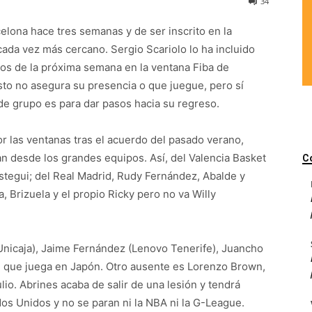
34
lona hace tres semanas y de ser inscrito en la
cada vez más cercano. Sergio Scariolo lo ha incluido
os de la próxima semana en la ventana Fiba de
Esto no asegura su presencia o que juegue, pero sí
de grupo es para dar pasos hacia su regreso.
r las ventanas tras el acuerdo del pasado verano,
 desde los grandes equipos. Así, del Valencia Basket
C
stegui; del Real Madrid, Rudy Fernández, Abalde y
, Brizuela y el propio Ricky pero no va Willy
 Unicaja), Jaime Fernández (Lenovo Tenerife), Juancho
 que juega en Japón. Otro ausente es Lorenzo Brown,
ulio. Abrines acaba de salir de una lesión y tendrá
s Unidos y no se paran ni la NBA ni la G-League.