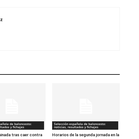
z
pañola de baloncesto:
Selección española de baloncesto:
ltados y fichajes
noticias, resultados y fichajes
minada tras caer contra
Horarios de la segunda jornada en la