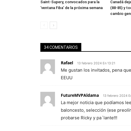
Saint-Supery, convocados para la
Canadá dej
‘ventana Fiba’ de la próxima semana
(88-85) y to
cambio gen
34 COMENTARIOS
Rafael
13 febrero 2024 En 13:21
Me gustan los invitados, pena que 
EEUU
FutureMVPAldama
13 febrero 2024 E
La mejor noticia que podíamos leer
baloncesto, selección (ese preol
probarse Ricky y pa´lante!!!