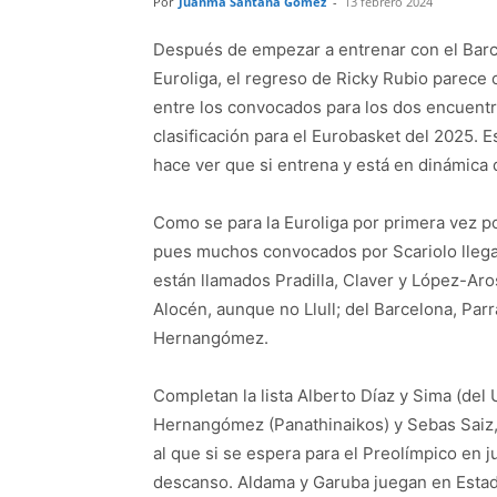
Por
Juanma Santana Gómez
-
13 febrero 2024
Después de empezar a entrenar con el Barce
Euroliga, el regreso de Ricky Rubio parece 
entre los convocados para los dos encuentr
clasificación para el Eurobasket del 2025. 
hace ver que si entrena y está en dinámica 
Como se para la Euroliga por primera vez po
pues muchos convocados por Scariolo llegan
están llamados Pradilla, Claver y López-Aro
Alocén, aunque no Llull; del Barcelona, Parra
Hernangómez.
Completan la lista Alberto Díaz y Sima (del
Hernangómez (Panathinaikos) y Sebas Saiz,
al que si se espera para el Preolímpico en j
descanso. Aldama y Garuba juegan en Estado