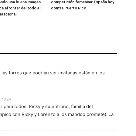
ando una buena imagen
competición femenina: España hoy
ca afrontar del todo el
contra Puerto Rico
eracional
las torres que podrían ser invitadas están en los
n 13:24
 para todos: Ricky y su entrono, familia del
ímpico con Ricky y Lorenzo a los manddo promete)….a