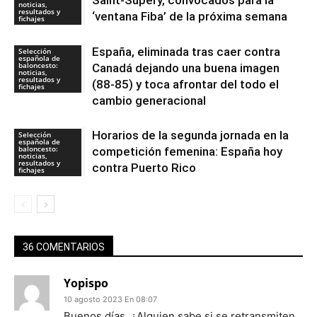
Saint-Supery, convocados para la
noticias,
resultados y
‘ventana Fiba’ de la próxima semana
fichajes
España, eliminada tras caer contra
Selección
española de
baloncesto:
Canadá dejando una buena imagen
noticias,
resultados y
(88-85) y toca afrontar del todo el
fichajes
cambio generacional
Horarios de la segunda jornada en la
Selección
española de
baloncesto:
competición femenina: España hoy
noticias,
resultados y
contra Puerto Rico
fichajes
36 COMENTARIOS
Yopispo
10 agosto 2023 En 08:07
Buenos días, ¿Alguien sabe si se retransmiten