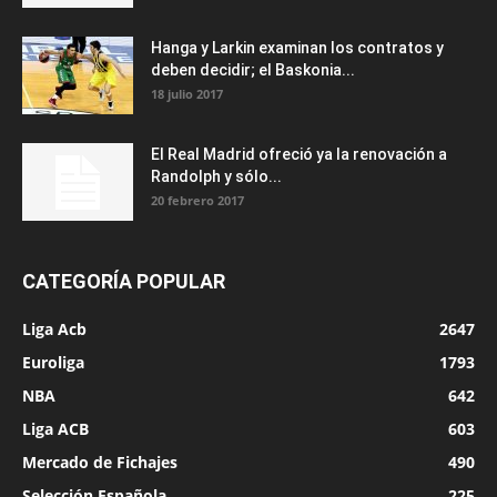
Hanga y Larkin examinan los contratos y
deben decidir; el Baskonia...
18 julio 2017
El Real Madrid ofreció ya la renovación a
Randolph y sólo...
20 febrero 2017
CATEGORÍA POPULAR
Liga Acb
2647
Euroliga
1793
NBA
642
Liga ACB
603
Mercado de Fichajes
490
Selección Española
225