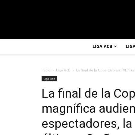
LIGA ACB
LIG
Inicio
Liga Acb
La final de la Copa tuvo en TVE 1 u
Liga Acb
La final de la C
magnífica audien
espectadores, la