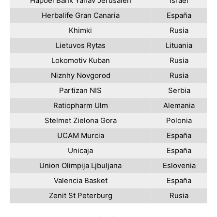
Hapoel Bank Yahav Jerusalén
Israel
Herbalife Gran Canaria
España
Khimki
Rusia
Lietuvos Rytas
Lituania
Lokomotiv Kuban
Rusia
Niznhy Novgorod
Rusia
Partizan NIS
Serbia
Ratiopharm Ulm
Alemania
Stelmet Zielona Gora
Polonia
UCAM Murcia
España
Unicaja
España
Union Olimpija Ljbuljana
Eslovenia
Valencia Basket
España
Zenit St Peterburg
Rusia