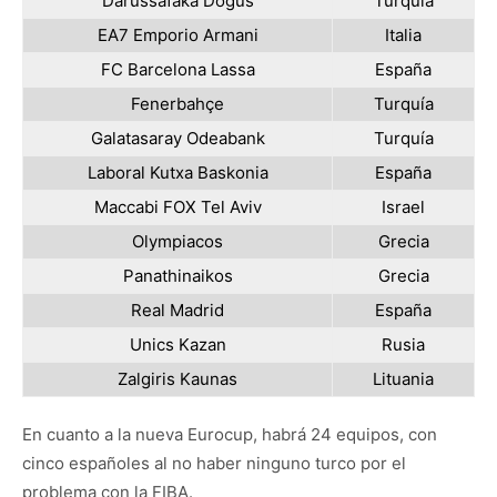
Darussafaka Dogus
Turquía
EA7 Emporio Armani
Italia
FC Barcelona Lassa
España
Fenerbahçe
Turquía
Galatasaray Odeabank
Turquía
Laboral Kutxa Baskonia
España
Maccabi FOX Tel Aviv
Israel
Olympiacos
Grecia
Panathinaikos
Grecia
Real Madrid
España
Unics Kazan
Rusia
Zalgiris Kaunas
Lituania
En cuanto a la nueva Eurocup, habrá 24 equipos, con
cinco españoles al no haber ninguno turco por el
problema con la FIBA.