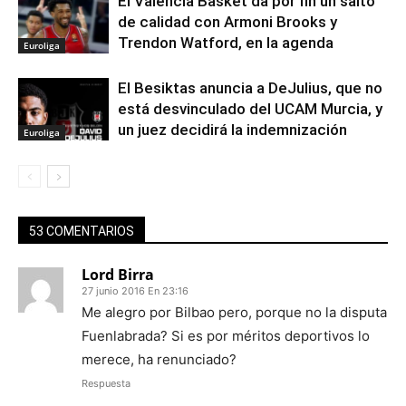
El Valencia Basket da por fin un salto
de calidad con Armoni Brooks y
Trendon Watford, en la agenda
Euroliga
El Besiktas anuncia a DeJulius, que no
está desvinculado del UCAM Murcia, y
un juez decidirá la indemnización
Euroliga
53 COMENTARIOS
Lord Birra
27 junio 2016 En 23:16
Me alegro por Bilbao pero, porque no la disputa
Fuenlabrada? Si es por méritos deportivos lo
merece, ha renunciado?
Respuesta