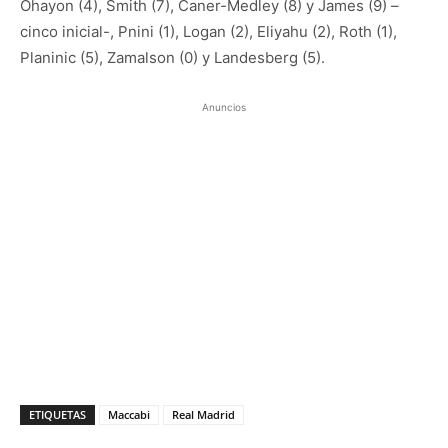
Ohayon (4), Smith (7), Caner-Medley (8) y James (9) –
cinco inicial-, Pnini (1), Logan (2), Eliyahu (2), Roth (1),
Planinic (5), Zamalson (0) y Landesberg (5).
Anuncios
ETIQUETAS
Maccabi
Real Madrid