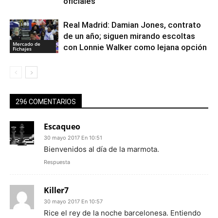
oficiales
Real Madrid: Damian Jones, contrato
de un año; siguen mirando escoltas
Mercado de
con Lonnie Walker como lejana opción
Fichajes
296 COMENTARIOS
Escaqueo
30 mayo 2017 En 10:51
Bienvenidos al día de la marmota.
Respuesta
Killer7
30 mayo 2017 En 10:57
Rice el rey de la noche barcelonesa. Entiendo