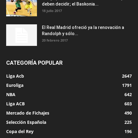
deben decidir; el Baskonia...
18 julio 2017
El Real Madrid ofreció ya la renovación a
Randolph y sólo...
20 febrero 2017
CATEGORÍA POPULAR
Liga Acb
2647
Euroliga
1791
NBA
642
Liga ACB
603
Mercado de Fichajes
490
Selección Española
225
Copa del Rey
196