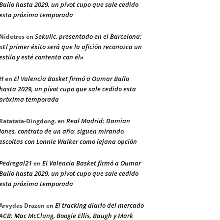
Ballo hasta 2029, un pívot cupo que sale cedido
esta próxima temporada
Sekulic, presentado en el Barcelona:
Nidetres
en
«El primer éxito será que la afición reconozca un
estilo y esté contenta con él»
El Valencia Basket firmó a Oumar Ballo
ff
en
hasta 2029, un pívot cupo que sale cedido esta
próxima temporada
Real Madrid: Damian
Ratatata-Dingdong.
en
Jones, contrato de un año; siguen mirando
escoltas con Lonnie Walker como lejana opción
Pedregal21
El Valencia Basket firmó a Oumar
en
Ballo hasta 2029, un pívot cupo que sale cedido
esta próxima temporada
El tracking diario del mercado
Arvydas Drazen
en
ACB: Mac McClung, Boogie Ellis, Baugh y Mark