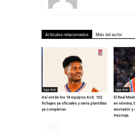
Artículos relacionados
Más del autor
Liga Acb
Liga Acb
Así están los 18 equipos Acb: 102
El Real Madr
fichajes ya oficiales y siete plantillas
en nómina, 
ya completas
anotador y s
Hezonja