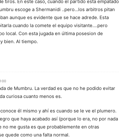
 de tiros. En este caso, cuando el partido esta empatado
bru escoge a Shermanidi ..pero…los arbitros pitan
taban aunque es evidente que se hace adrede. Esta
itarla cuando la comete el equipo visitante….pero
o local. Con esta jugada en última posesion de
 bien. Al tiempo.
1:00
ada de Mumbru. La verdad es que no he podido evitar
gada curiosa cuanto menos es.
reconoce él mismo y ahí es cuando se le ve el plumero.
alegro que haya acabado así (porque lo era, no por nada
ue no me gusta es que probablemente en otras
 se quede como una falta normal.