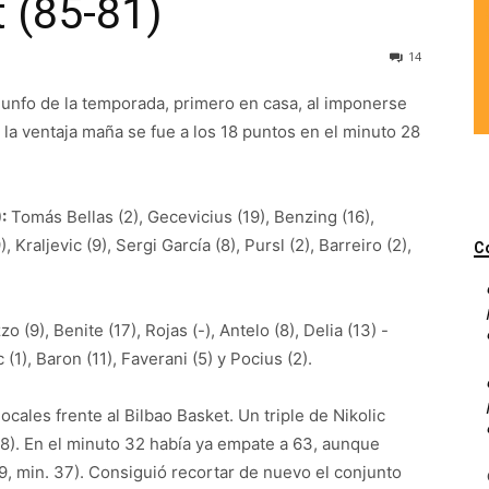
t (85-81)
14
iunfo de la temporada, primero en casa, al imponerse
la ventaja maña se fue a los 18 puntos en el minuto 28
:
Tomás Bellas (2), Gecevicius (19), Benzing (16),
), Kraljevic (9), Sergi García (8), Pursl (2), Barreiro (2),
C
 (9), Benite (17), Rojas (-), Antelo (8), Delia (13) -
 (1), Baron (11), Faverani (5) y Pocius (2).
cales frente al Bilbao Basket. Un triple de Nikolic
 28). En el minuto 32 había ya empate a 63, aunque
9, min. 37). Consiguió recortar de nuevo el conjunto