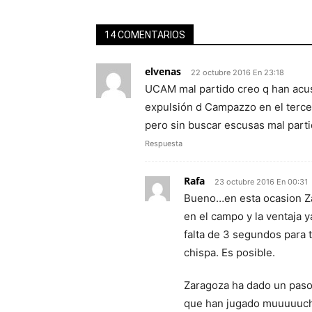
14 COMENTARIOS
elvenas
22 octubre 2016 En 23:18
UCAM mal partido creo q han acus
expulsión d Campazzo en el tercer
pero sin buscar escusas mal partid
Respuesta
Rafa
23 octubre 2016 En 00:31
Bueno…en esta ocasion Za
en el campo y la ventaja 
falta de 3 segundos para 
chispa. Es posible.
Zaragoza ha dado un paso 
que han jugado muuuuucho