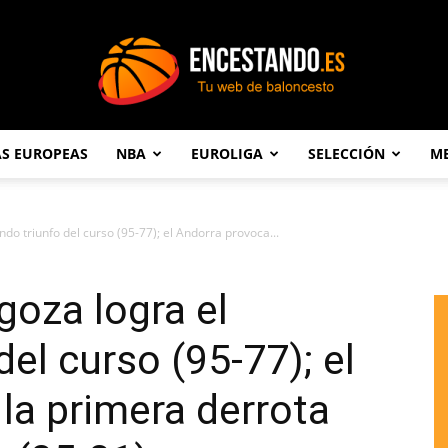
AS EUROPEAS
NBA
EUROLIGA
SELECCIÓN
ME
Encestando.es
o triunfo del curso (95-77); el Andorra provoca...
oza logra el
el curso (95-77); el
la primera derrota