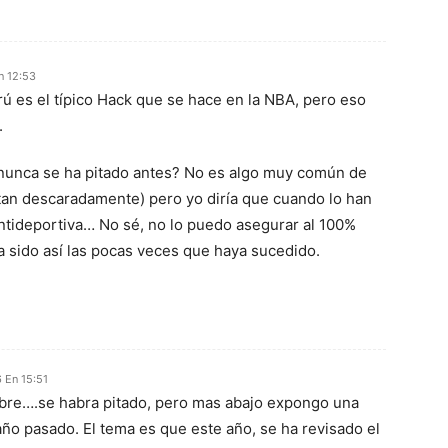
n 12:53
ú es el típico Hack que se hace en la NBA, pero eso
.
nunca se ha pitado antes? No es algo muy común de
 tan descaradamente) pero yo diría que cuando lo han
ntideportiva… No sé, no lo puedo asegurar al 100%
 sido así las pocas veces que haya sucedido.
 En 15:51
re….se habra pitado, pero mas abajo expongo una
año pasado. El tema es que este año, se ha revisado el