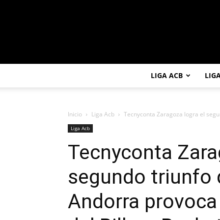
LIGA ACB
LIG
Inicio
Liga Acb
Tecnyconta Zaragoza logra el segund
Liga Acb
Tecnyconta Zarag
segundo triunfo d
Andorra provoca 