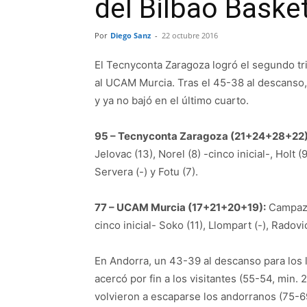
del Bilbao Baske
Por
Diego Sanz
-
22 octubre 2016
El Tecnyconta Zaragoza logró el segundo tr
al UCAM Murcia. Tras el 45-38 al descanso, 
y ya no bajó en el último cuarto.
95 – Tecnyconta Zaragoza (21+24+28+22)
Jelovac (13), Norel (8) -cinco inicial-, Holt (9
Servera (-) y Fotu (7).
77 – UCAM Murcia (17+21+20+19):
Campazzo
cinco inicial- Soko (11), Llompart (-), Radovic
En Andorra, un 43-39 al descanso para los lo
acercó por fin a los visitantes (55-54, min.
volvieron a escaparse los andorranos (75-6