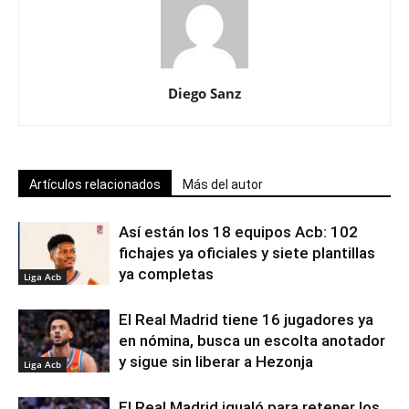
Diego Sanz
Artículos relacionados
Más del autor
Así están los 18 equipos Acb: 102
fichajes ya oficiales y siete plantillas
ya completas
Liga Acb
El Real Madrid tiene 16 jugadores ya
en nómina, busca un escolta anotador
y sigue sin liberar a Hezonja
Liga Acb
El Real Madrid igualó para retener los