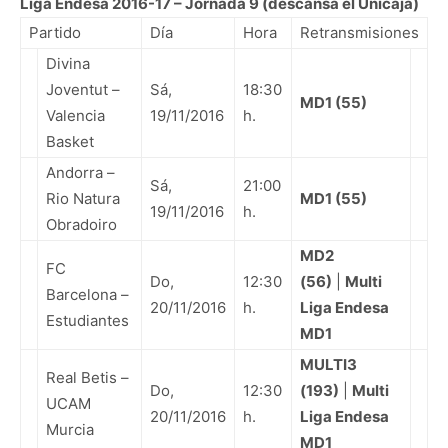
Liga Endesa 2016-17 – Jornada 9 (descansa el Unicaja)
Partido
Día
Hora
Retransmisiones
Divina
Joventut –
Sá,
18:30
MD1 (55)
Valencia
19/11/2016
h.
Basket
Andorra –
Sá,
21:00
Rio Natura
MD1 (55)
19/11/2016
h.
Obradoiro
MD2
FC
Do,
12:30
(56)
|
Multi
Barcelona –
20/11/2016
h.
Liga Endesa
Estudiantes
MD1
MULTI3
Real Betis –
Do,
12:30
(193)
|
Multi
UCAM
20/11/2016
h.
Liga Endesa
Murcia
MD1