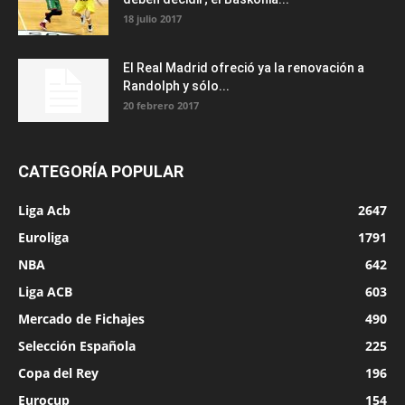
18 julio 2017
El Real Madrid ofreció ya la renovación a
Randolph y sólo...
20 febrero 2017
CATEGORÍA POPULAR
Liga Acb
2647
Euroliga
1791
NBA
642
Liga ACB
603
Mercado de Fichajes
490
Selección Española
225
Copa del Rey
196
Eurocup
154