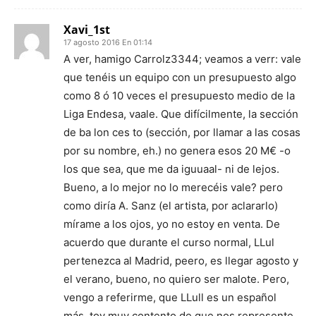
Xavi_1st
17 agosto 2016 En 01:14
A ver, hamigo Carrolz3344; veamos a verr: vale
que tenéis un equipo con un presupuesto algo
como 8 ó 10 veces el presupuesto medio de la
Liga Endesa, vaale. Que difícilmente, la sección
de ba lon ces to (sección, por llamar a las cosas
por su nombre, eh.) no genera esos 20 M€ -o
los que sea, que me da iguuaal- ni de lejos.
Bueno, a lo mejor no lo merecéis vale? pero
como diría A. Sanz (el artista, por aclararlo)
mírame a los ojos, yo no estoy en venta. De
acuerdo que durante el curso normal, LLul
pertenezca al Madrid, peero, es llegar agosto y
el verano, bueno, no quiero ser malote. Pero,
vengo a referirme, que LLull es un español
más, toy muy contento de que nos represente,