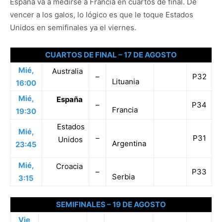
España va a medirse a Francia en cuartos de final. De
vencer a los galos, lo lógico es que le toque Estados
Unidos en semifinales ya el viernes.
CUARTOS DE FINAL – 17 DE AGOSTO
Mié,
Australia
–
P32
Lituania
16:00
Mié,
España
–
P34
Francia
19:30
Estados
Mié,
–
P31
Unidos
Argentina
23:45
Mié,
Croacia
–
P33
Serbia
3:15
SEMIFINALES – 19 DE AGOSTO
Vie