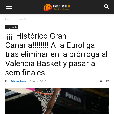
Inicio
Liga Acb
Liga Acb
¡¡¡¡¡¡Histórico Gran
Canaria!!!!!!!! A la Euroliga
tras eliminar en la prórroga al
Valencia Basket y pasar a
semifinales
Por
Diego Sanz
-
2 junio 2018
197