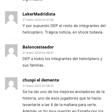
LakerMadridista
27 enero 2020 En 01:39
Y por supuesto DEP el resto de integrantes del
helicoptero. Trágica noticia, en shock todavía.
Baloncesteador
27 enero 2020 En 08:31
DEP a todos los integrantes del helicóptero y
sus familias.
chuspi el demente
27 enero 2020 En 08:31
Se ha ido uno de los mejores anotadores de la
historia, uno de esos jugadores que te hacía
levantarte a las 4 de la mañana para verle.
Además un tío muy querido en España por los