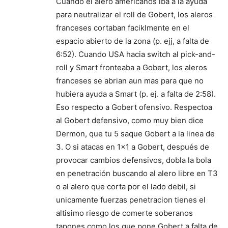
Cuando el alero americanos iba a la ayuda
para neutralizar el roll de Gobert, los aleros
franceses cortaban faciklmente en el
espacio abierto de la zona (p. ejj, a falta de
6:52). Cuando USA hacia switch al pick-and-
roll y Smart fronteaba a Gobert, los aleros
franceses se abrian aun mas para que no
hubiera ayuda a Smart (p. ej. a falta de 2:58).
Eso respecto a Gobert ofensivo. Respectoa
al Gobert defensivo, como muy bien dice
Dermon, que tu 5 saque Gobert a la linea de
3. O si atacas en 1×1 a Gobert, después de
provocar cambios defensivos, dobla la bola
en penetración buscando al alero libre en T3
o al alero que corta por el lado debil, si
unicamente fuerzas penetracion tienes el
altisimo riesgo de comerte soberanos
tapones como los que pone Gobert a falta de