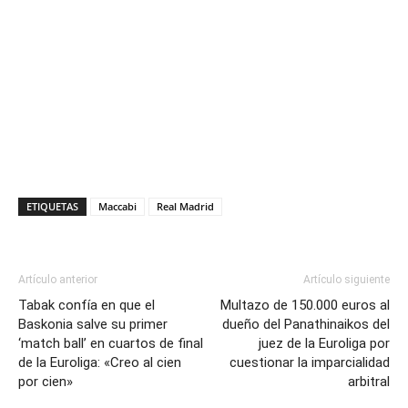
ETIQUETAS
Maccabi
Real Madrid
Artículo anterior
Artículo siguiente
Tabak confía en que el
Multazo de 150.000 euros al
Baskonia salve su primer
dueño del Panathinaikos del
‘match ball’ en cuartos de final
juez de la Euroliga por
de la Euroliga: «Creo al cien
cuestionar la imparcialidad
por cien»
arbitral