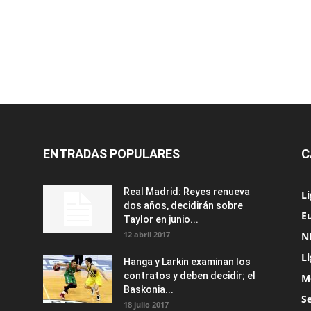
ENTRADAS POPULARES
C
Real Madrid: Reyes renueva
L
dos años, decidirán sobre
Eu
Taylor en junio...
12 abril 2017
N
L
Hanga y Larkin examinan los
contratos y deben decidir; el
M
Baskonia...
S
18 julio 2017