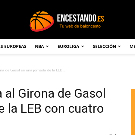
AS EUROPEAS
NBA
EUROLIGA
SELECCIÓN
ME
Encestando.es
na de Gasol en una jornada de la LEB...
 al Girona de Gasol
e la LEB con cuatro