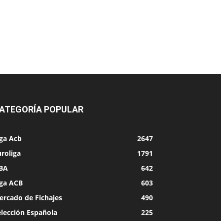
ATEGORÍA POPULAR
iga Acb
2647
roliga
1791
BA
642
iga ACB
603
ercado de Fichajes
490
elección Española
225