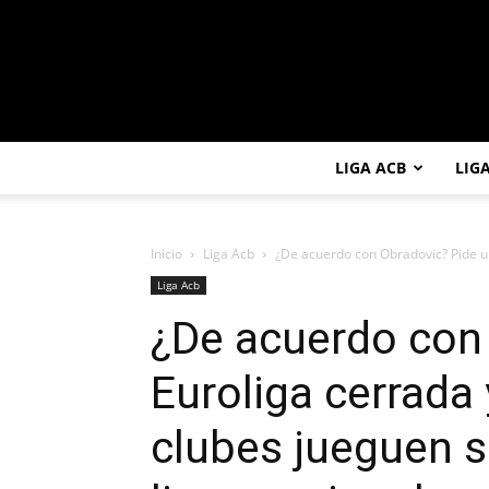
LIGA ACB
LIG
Inicio
Liga Acb
¿De acuerdo con Obradovic? Pide un
Liga Acb
¿De acuerdo con
Euroliga cerrada
clubes jueguen só