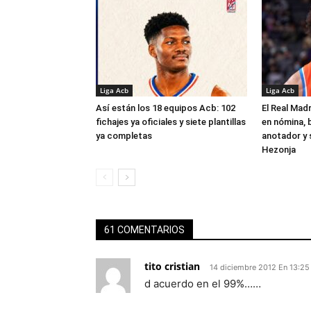
Liga Acb
Liga Acb
Así están los 18 equipos Acb: 102
El Real Madr
fichajes ya oficiales y siete plantillas
en nómina, 
ya completas
anotador y s
Hezonja
61 COMENTARIOS
tito cristian
14 diciembre 2012 En 13:25
d acuerdo en el 99%……