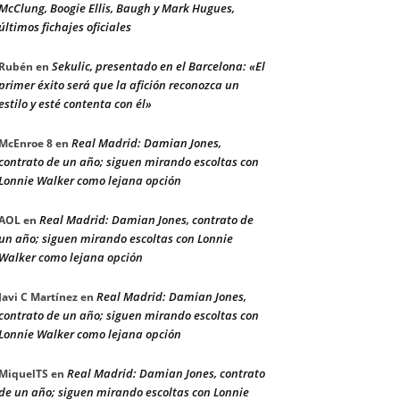
McClung, Boogie Ellis, Baugh y Mark Hugues,
últimos fichajes oficiales
Sekulic, presentado en el Barcelona: «El
Rubén
en
primer éxito será que la afición reconozca un
estilo y esté contenta con él»
Real Madrid: Damian Jones,
McEnroe 8
en
contrato de un año; siguen mirando escoltas con
Lonnie Walker como lejana opción
Real Madrid: Damian Jones, contrato de
AOL
en
un año; siguen mirando escoltas con Lonnie
Walker como lejana opción
Real Madrid: Damian Jones,
Javi C Martínez
en
contrato de un año; siguen mirando escoltas con
Lonnie Walker como lejana opción
Real Madrid: Damian Jones, contrato
MiquelTS
en
de un año; siguen mirando escoltas con Lonnie