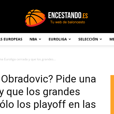
AS EUROPEAS
NBA
EUROLIGA
SELECCIÓN
ME
Encestando.es
a Euroliga cerrada y que los grandes...
 Obradovic? Pide una
 y que los grandes
lo los playoff en las