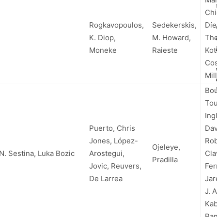
Chi
Rogkavopoulos,
Sedekerskis,
Díe
K. Diop,
M. Howard,
The
Moneke
Raieste
Kot
Cos
Mil
Bo
Tou
Ingl
Puerto, Chris
Dav
Jones, López-
Rob
Ojeleye,
 N. Sestina, Luka Bozic
Arostegui,
Cla
Pradilla
Jovic, Reuvers,
Fer
De Larrea
Jar
J. 
Kab
Pa