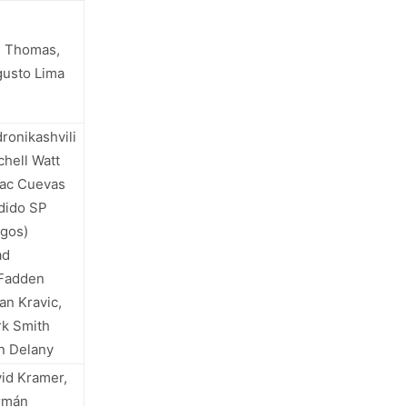
l Thomas,
usto Lima
ronikashvili
chell Watt
ac Cuevas
dido SP
gos)
ad
Fadden
an Kravic,
k Smith
n Delany
id Kramer,
rmán