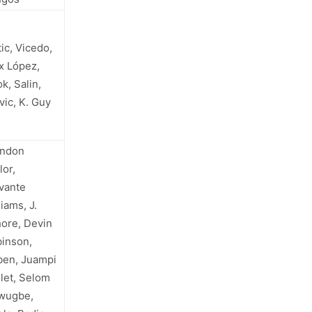
tic, Vicedo,
x López,
k, Salin,
vic, K. Guy
andon
lor,
vante
liams, J.
ore, Devin
inson,
en, Juampi
let,
Selom
wugbe,