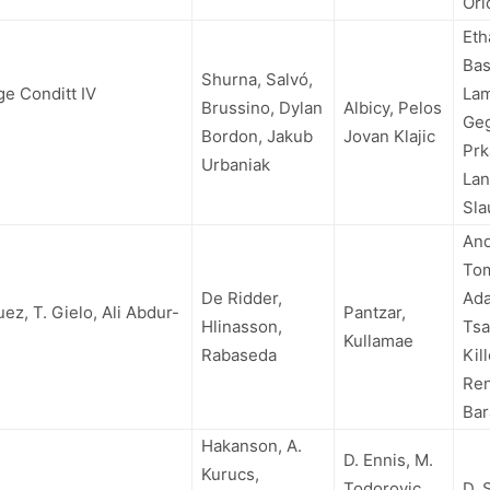
Ori
Eth
Bas
Shurna, Salvó,
e Conditt IV
La
Brussino, Dylan
Albicy, Pelos
Geg
Bordon, Jakub
Jovan Klajic
Prk
Urbaniak
Lan
Sla
And
Tom
De Ridder,
Ada
ez, T. Gielo,
Ali Abdur-
Pantzar,
Hlinasson,
Tsa
Kullamae
Rabaseda
Kil
Ren
Bar
Hakanson, A.
D. Ennis, M.
Kurucs,
Todorovic,
D. 