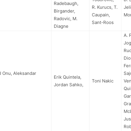
Radebaugh,
R. Kurucs, T.
Jel
Birgander,
Caupain,
Mor
Radovic, M.
Sant-Roos
Diagne
A. 
Jog
Rud
Diou
Fer
EJ Onu,
Aleksandar
Saj
Erik Quintela,
Toni Nakic
Ven
Jordan Sahko,
Qui
Gar
Gra
Mc
Jus
Ro