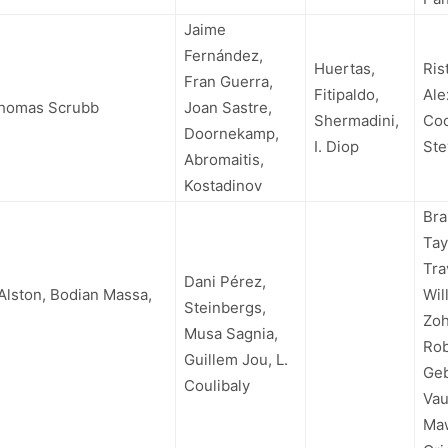
Jaime
Fernández,
Huertas,
Ris
Fran Guerra,
Fitipaldo,
Ale
 Thomas Scrubb
Joan Sastre,
Shermadini,
Coo
Doornekamp,
I. Diop
Ste
Abromaitis,
Kostadinov
Br
Tay
Tra
Dani Pérez,
 Alston, Bodian Massa,
Wil
Steinbergs,
Zoh
Musa Sagnia,
Rob
Guillem Jou, L.
Geb
Coulibaly
Vau
Ma