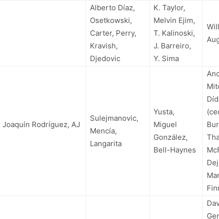
Alberto Díaz,
K. Taylor,
Osetkowski,
Melvin Ejim,
Wil
Carter, Perry,
T. Kalinoski,
Aug
Kravish,
J. Barreiro,
Djedovic
Y. Sima
And
Mit
Díd
Yusta,
(ce
Sulejmanovic,
, Joaquín Rodríguez, AJ
Miguel
Bur
Mencía,
González,
Th
Langarita
Bell-Haynes
Mc
Dej
Mar
Fin
Dav
Ge