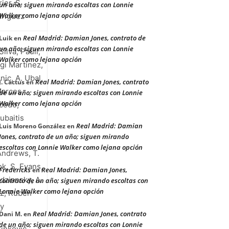
rier, S.
un año; siguen mirando escoltas con Lonnie
Walker como lejana opción
ríguez
Real Madrid: Damian Jones, contrato de
Luik
en
un año; siguen mirando escoltas con Lonnie
Silva, Paulí,
Walker como lejana opción
gi Martínez,
inic, A. Ubal,
Real Madrid: Damian Jones, contrato
J. Cactus
en
Marcos,
de un año; siguen mirando escoltas con Lonnie
Walker como lejana opción
cedo,
ubaitis
Real Madrid: Damian
Luis Moreno González
en
Jones, contrato de un año; siguen mirando
escoltas con Lonnie Walker como lejana opción
Andrews, T.
k, S. Evans,
Fredericks
Real Madrid: Damian Jones,
en
dziansky, A.
contrato de un año; siguen mirando escoltas con
Lonnie Walker como lejana opción
iz, Rubén
y
Real Madrid: Damian Jones, contrato
Dani M.
en
de un año; siguen mirando escoltas con Lonnie
inkovic,