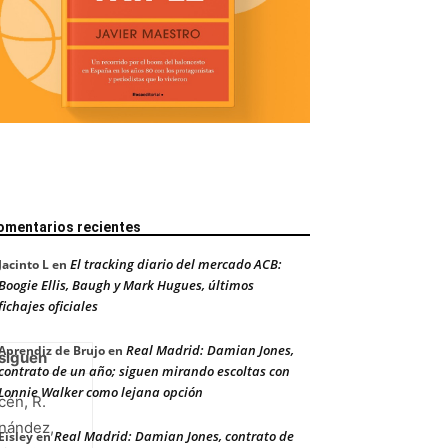
omentarios recientes
El tracking diario del mercado ACB:
Jacinto L
en
Boogie Ellis, Baugh y Mark Hugues, últimos
fichajes oficiales
Real Madrid: Damian Jones,
Aprendiz de Brujo
en
siguen
contrato de un año; siguen mirando escoltas con
Lonnie Walker como lejana opción
cén, R.
nández,
Real Madrid: Damian Jones, contrato de
Eisley
en