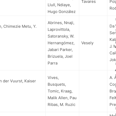
Tavares
Poi
Llull, Ndiaye,
Rod
Hugo González
Abrines, Nnaji,
Da 
n, Chimezie Metu, Y.
Laprovittola,
Ser
Satoransky, W.
Kal
Hernangómez,
Vesely
J. 
Jabari Parker,
Cai
Brizuela, Joel
Jok
Parra
Vives,
A. 
n der Vuurst, Kaiser
Busquets,
Coo
Tomic, Kraag,
Bro
Malik Allen, Pau
Fel
Ribas, M. Ruzic
Pre
Mar