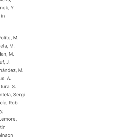
inek, Y.
in
Polite, M.
ela, M.
an, M.
f, J.
nández, M.
us, A.
tura, S.
ntela, Sergi
cía, Rob
y,
Lemore,
tin
binson