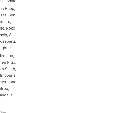
ola, Badio
an Happ,
sas, Ben
mmers,
ic, Roko
acin, S.
desberg,
ughter
ersson,
eu Rigo,
m Smith,
lmpouris,
leya-Jones,
froe,
andalla
Sleva,