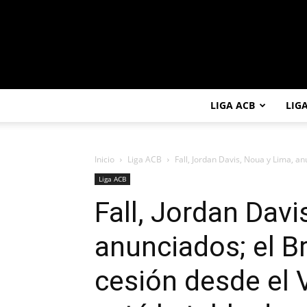
LIGA ACB
LIG
Inicio
Liga ACB
Fall, Jordan Davis, Noua y Lima, an
Liga ACB
Fall, Jordan Davi
anunciados; el B
cesión desde el V