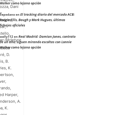
Walker como lejana opción
ozza, Dani
z,
El tracking diario del mercado ACB:
Cepedano
en
odore,
Boogie Ellis, Baugh y Mark Hugues, últimos
fichajes oficiales
sar,
tello,
Real Madrid: Damian Jones, contrato
wally112
en
ler-McIntyre
de un año; siguen mirando escoltas con Lonnie
Walker como lejana opción
ubacar
ré, D.
is, B.
ies, K.
ertson,
ver,
rando,
ed Harper,
Anderson, A.
a, K.
ngos