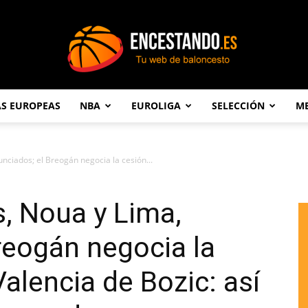
AS EUROPEAS
NBA
EUROLIGA
SELECCIÓN
ME
Encestando.es
unciados; el Breogán negocia la cesión...
s, Noua y Lima,
reogán negocia la
alencia de Bozic: así