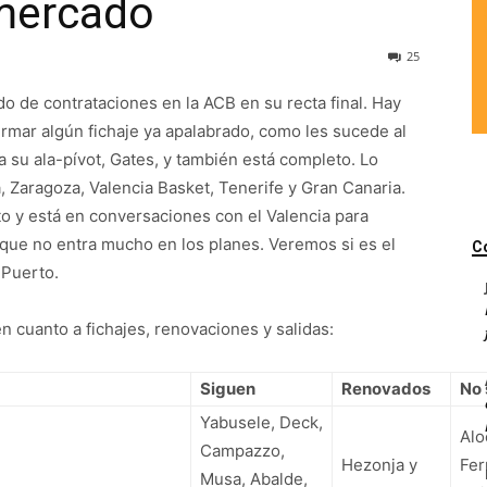
 mercado
25
o de contrataciones en la ACB en su recta final. Hay
rmar algún fichaje ya apalabrado, como les sucede al
a su ala-pívot, Gates, y también está completo. Lo
Zaragoza, Valencia Basket, Tenerife y Gran Canaria.
lto y está en conversaciones con el Valencia para
 y que no entra mucho en los planes. Veremos si es el
C
 Puerto.
en cuanto a fichajes, renovaciones y salidas:
Siguen
Renovados
No 
Yabusele, Deck,
Alo
Campazzo,
Hezonja y
Fer
Musa, Abalde,